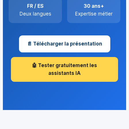
FR / ES
30 ans+
Deux langues
Expertise métier
📄 Télécharger la présentation
🤖 Tester gratuitement les
assistants IA