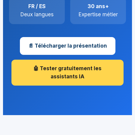
FR / ES
30 ans+
Deux langues
Expertise métier
📄 Télécharger la présentation
🤖 Tester gratuitement les
assistants IA