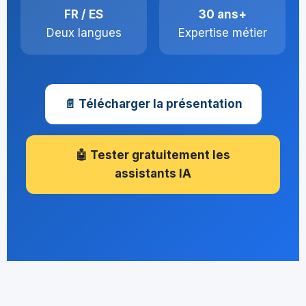
FR / ES
30 ans+
Deux langues
Expertise métier
📄 Télécharger la présentation
🤖 Tester gratuitement les
assistants IA