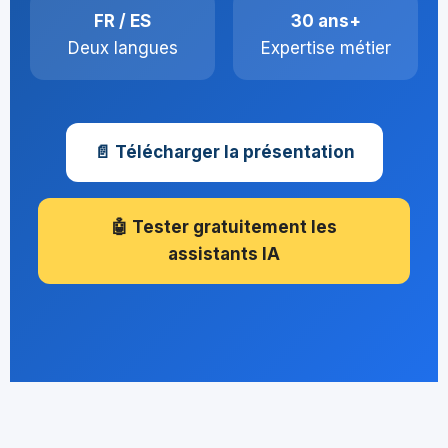
FR / ES
30 ans+
Deux langues
Expertise métier
📄 Télécharger la présentation
🤖 Tester gratuitement les
assistants IA