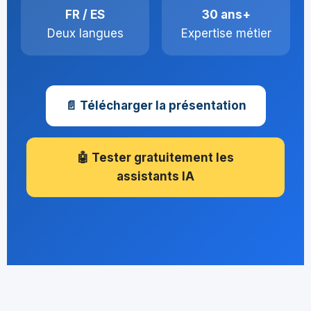
FR / ES
30 ans+
Deux langues
Expertise métier
📄 Télécharger la présentation
🤖 Tester gratuitement les
assistants IA