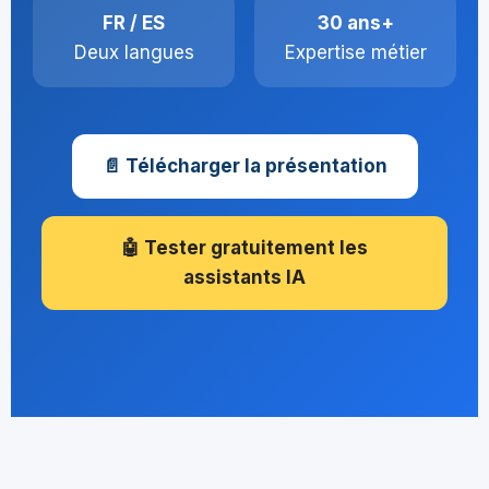
FR / ES
30 ans+
Deux langues
Expertise métier
📄 Télécharger la présentation
🤖 Tester gratuitement les
assistants IA