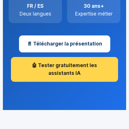
FR / ES
30 ans+
Deux langues
Expertise métier
📄 Télécharger la présentation
🤖 Tester gratuitement les
assistants IA