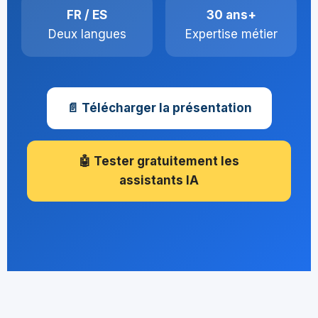
FR / ES
30 ans+
Deux langues
Expertise métier
📄 Télécharger la présentation
🤖 Tester gratuitement les
assistants IA