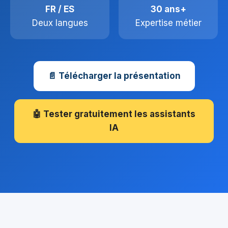
FR / ES
30 ans+
Deux langues
Expertise métier
📄 Télécharger la présentation
🤖 Tester gratuitement les assistants
IA