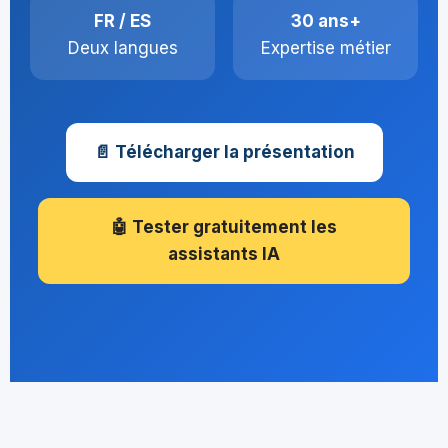
FR / ES
30 ans+
Deux langues
Expertise métier
📄 Télécharger la présentation
🤖 Tester gratuitement les
assistants IA