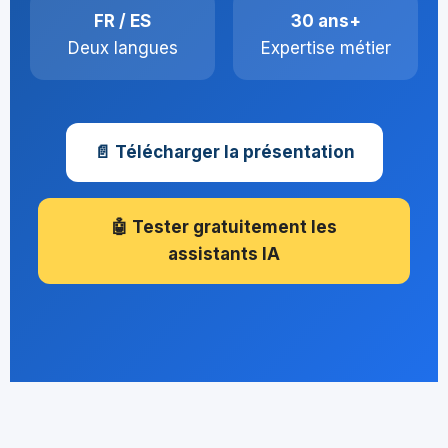
FR / ES
30 ans+
Deux langues
Expertise métier
📄 Télécharger la présentation
🤖 Tester gratuitement les
assistants IA