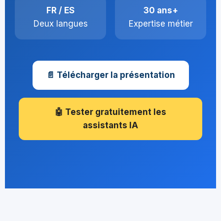
FR / ES
30 ans+
Deux langues
Expertise métier
📄 Télécharger la présentation
🤖 Tester gratuitement les
assistants IA