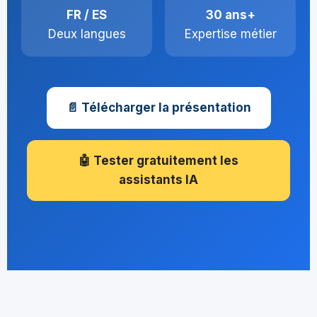
FR / ES
30 ans+
Deux langues
Expertise métier
📄 Télécharger la présentation
🤖 Tester gratuitement les
assistants IA