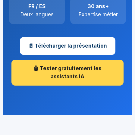
FR / ES
30 ans+
Deux langues
Expertise métier
📄 Télécharger la présentation
🤖 Tester gratuitement les
assistants IA