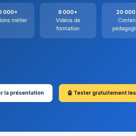
0 000+
6 000+
20 000
ions métier
Vidéos de
Conten
formation
pédagogi
r la présentation
🤖 Tester gratuitement les