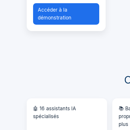
Accéder à la
démonstration
C
🤖 16 assistants IA
📚 B
spécialisés
propr
plus