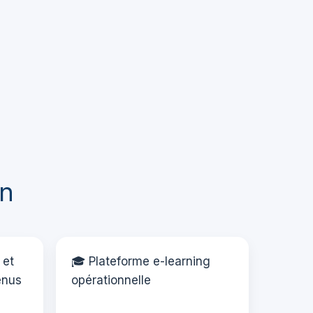
on
 et
🎓 Plateforme e-learning
enus
opérationnelle