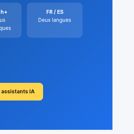
 h+
FR / ES
us
Deux langues
ques
 assistants IA