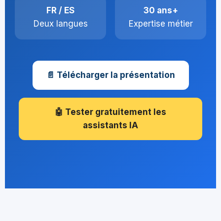
FR / ES
30 ans+
Deux langues
Expertise métier
📄 Télécharger la présentation
🤖 Tester gratuitement les
assistants IA