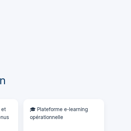
on
 et
🎓 Plateforme e-learning
enus
opérationnelle