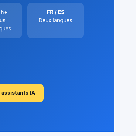
 h+
FR / ES
us
Deux langues
ques
 assistants IA