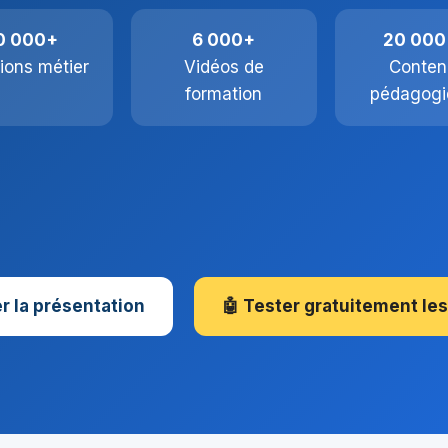
0 000+
6 000+
20 000
ions métier
Vidéos de
Conten
formation
pédagogi
r la présentation
🤖 Tester gratuitement les