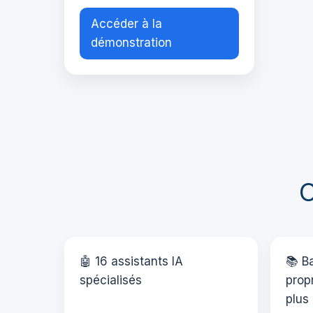
Accéder à la
démonstration
C
🤖 16 assistants IA
📚 B
spécialisés
propr
plus